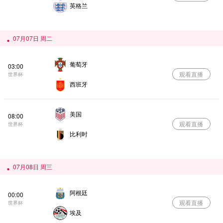
英格兰
07月07日 周二
葡萄牙
03:00
观看直播
世界杯
西班牙
美国
08:00
观看直播
世界杯
比利时
07月08日 周三
阿根廷
00:00
观看直播
世界杯
埃及