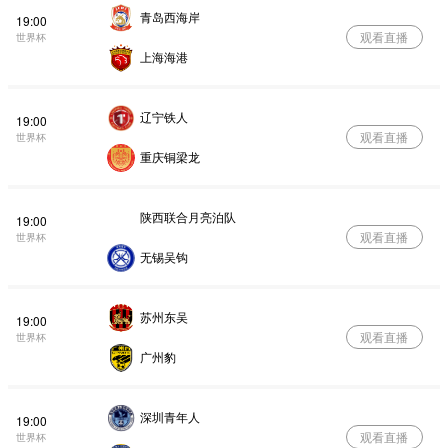
青岛西海岸
19:00
观看直播
世界杯
上海海港
辽宁铁人
19:00
观看直播
世界杯
重庆铜梁龙
陕西联合月亮泊队
19:00
观看直播
世界杯
无锡吴钩
苏州东吴
19:00
观看直播
世界杯
广州豹
深圳青年人
19:00
观看直播
世界杯