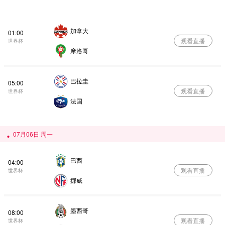
加拿大
01:00
观看直播
世界杯
摩洛哥
巴拉圭
05:00
观看直播
世界杯
法国
07月06日 周一
巴西
04:00
观看直播
世界杯
挪威
墨西哥
08:00
观看直播
世界杯