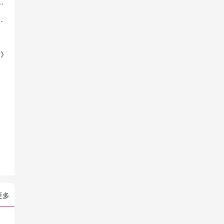
市》
更多