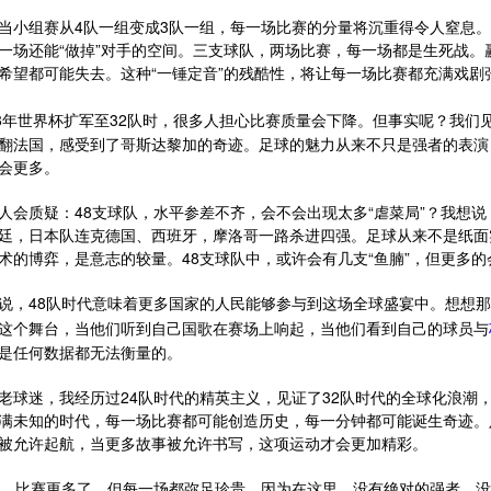
当小组赛从4队一组变成3队一组，每一场比赛的分量将沉重得令人窒息
一场还能“做掉”对手的空间。三支球队，两场比赛，每一场都是生死战。
希望都可能失去。这种“一锤定音”的残酷性，将让每一场比赛都充满戏剧
98年世界杯扩军至32队时，很多人担心比赛质量会下降。但事实呢？我们
翻法国，感受到了哥斯达黎加的奇迹。足球的魅力从来不只是强者的表演
会更多。
人会质疑：48支球队，水平参差不齐，会不会出现太多“虐菜局”？我想说
廷，日本队连克德国、西班牙，摩洛哥一路杀进四强。足球从来不是纸面
术的博弈，是意志的较量。48支球队中，或许会有几支“鱼腩”，但更多
说，48队时代意味着更多国家的人民能够参与到这场全球盛宴中。想想
这个舞台，当他们听到自己国歌在赛场上响起，当他们看到自己的球员与
是任何数据都无法衡量的。
老球迷，我经历过24队时代的精英主义，见证了32队时代的全球化浪潮
满未知的时代，每一场比赛都可能创造历史，每一分钟都可能诞生奇迹。
被允许起航，当更多故事被允许书写，这项运动才会更加精彩。
代，比赛更多了，但每一场都弥足珍贵。因为在这里，没有绝对的强者，没