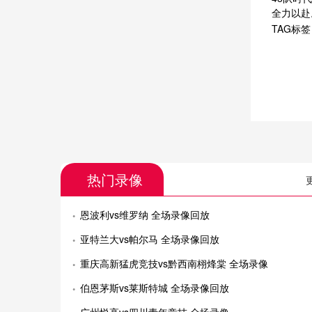
全力以赴
TAG标
热门录像
恩波利vs维罗纳 全场录像回放
亚特兰大vs帕尔马 全场录像回放
重庆高新猛虎竞技vs黔西南栩烽棠 全场录像
伯恩茅斯vs莱斯特城 全场录像回放