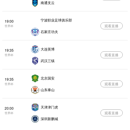
南通支云
宁波职业足球俱乐部
19:00
观看直播
世界杯
石家庄功夫
大连英博
19:35
观看直播
世界杯
武汉三镇
北京国安
19:35
观看直播
世界杯
山东泰山
天津津门虎
20:00
观看直播
世界杯
深圳新鹏城