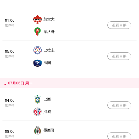
加拿大
01:00
观看直播
世界杯
摩洛哥
巴拉圭
05:00
观看直播
世界杯
法国
07月06日 周一
巴西
04:00
观看直播
世界杯
挪威
墨西哥
08:00
观看直播
世界杯