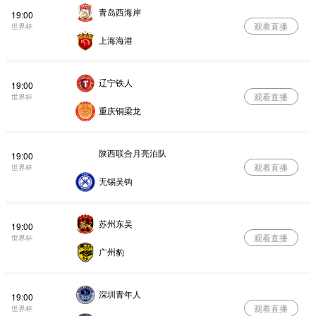
青岛西海岸
19:00
观看直播
世界杯
上海海港
辽宁铁人
19:00
观看直播
世界杯
重庆铜梁龙
陕西联合月亮泊队
19:00
观看直播
世界杯
无锡吴钩
苏州东吴
19:00
观看直播
世界杯
广州豹
深圳青年人
19:00
观看直播
世界杯