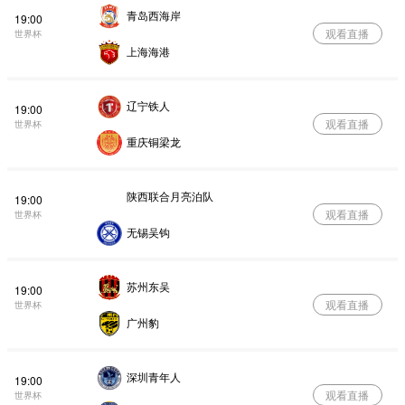
青岛西海岸
19:00
观看直播
世界杯
上海海港
辽宁铁人
19:00
观看直播
世界杯
重庆铜梁龙
陕西联合月亮泊队
19:00
观看直播
世界杯
无锡吴钩
苏州东吴
19:00
观看直播
世界杯
广州豹
深圳青年人
19:00
观看直播
世界杯