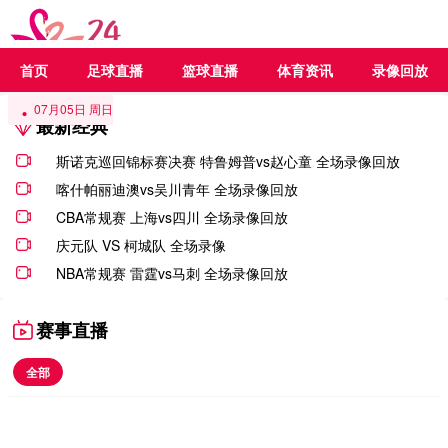
首页
足球直播
篮球直播
体育资讯
录像回放
07月04日 周六
07月05日 周日
最新经典
斯诺克巡回锦标赛决赛 特鲁姆普vs赵心童 全场录像回放
喀什帕丽迪澳vs吴川青年 全场录像回放
CBA常规赛 上海vs四川 全场录像回放
庆元队 VS 柯城队 全场录像
NBA常规赛 雷霆vs马刺 全场录像回放
赛事直播
全部