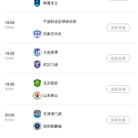
南通支云
宁波职业足球俱乐部
19:00
观看直播
世界杯
石家庄功夫
大连英博
19:35
观看直播
世界杯
武汉三镇
北京国安
19:35
观看直播
世界杯
山东泰山
天津津门虎
20:00
观看直播
世界杯
深圳新鹏城