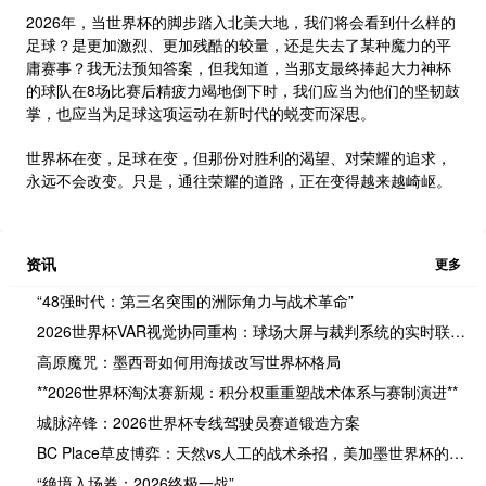
2026年，当世界杯的脚步踏入北美大地，我们将会看到什么样的
足球？是更加激烈、更加残酷的较量，还是失去了某种魔力的平
庸赛事？我无法预知答案，但我知道，当那支最终捧起大力神杯
的球队在8场比赛后精疲力竭地倒下时，我们应当为他们的坚韧鼓
掌，也应当为足球这项运动在新时代的蜕变而深思。
世界杯在变，足球在变，但那份对胜利的渴望、对荣耀的追求，
永远不会改变。只是，通往荣耀的道路，正在变得越来越崎岖。
资讯
更多
“48强时代：第三名突围的洲际角力与战术革命”
2026世界杯VAR视觉协同重构：球场大屏与裁判系统的实时联动新范式
高原魔咒：墨西哥如何用海拔改写世界杯格局
**2026世界杯淘汰赛新规：积分权重重塑战术体系与赛制演进**
城脉淬锋：2026世界杯专线驾驶员赛道锻造方案
BC Place草皮博弈：天然vs人工的战术杀招，美加墨世界杯的隐形战场
“绝境入场券：2026终极一战”