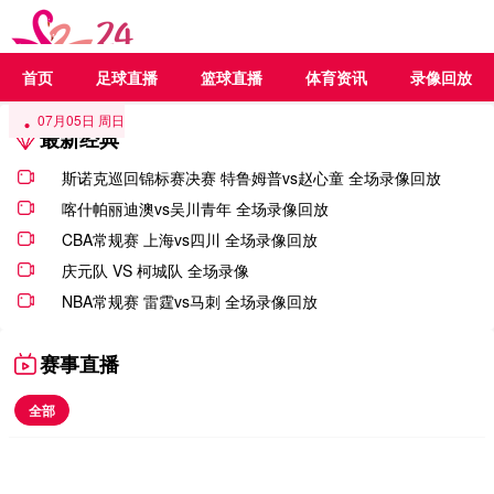
首页
足球直播
篮球直播
体育资讯
录像回放
07月04日 周六
07月05日 周日
最新经典
斯诺克巡回锦标赛决赛 特鲁姆普vs赵心童 全场录像回放
喀什帕丽迪澳vs吴川青年 全场录像回放
CBA常规赛 上海vs四川 全场录像回放
庆元队 VS 柯城队 全场录像
NBA常规赛 雷霆vs马刺 全场录像回放
赛事直播
全部