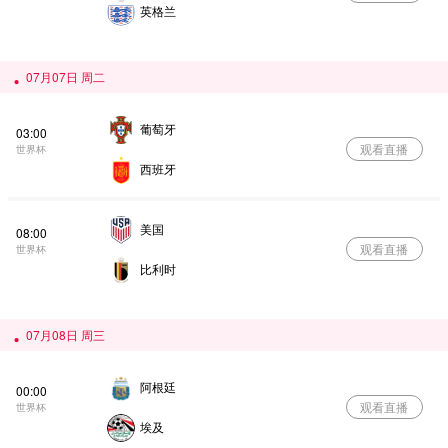
英格兰
07月07日 周二
葡萄牙
03:00
观看直播
世界杯
西班牙
美国
08:00
观看直播
世界杯
比利时
07月08日 周三
阿根廷
00:00
观看直播
世界杯
埃及