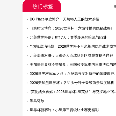
热门标签
BC Place草皮博弈：天然vs人工的战术杀招
《跨时区博弈：2026世界杯十六城转播的隐秘战略》
北美世界杯倒计时17天：赛季终局的暗流与陷阱
**国境线消耗战：2026世界杯不可忽视的隐性战术成本
北美巅峰对决：大都会人寿球场各区域观赛视角详解
美加墨世界杯冷链餐食：三国检疫标准的三重博弈与跨境物流破
2026世界杯冠军之路：八场高强度对抗中的体能调控策略与动态分配模型解析
2026美加墨世界杯：各组头号种子晋级前景深度解析
“英伦战火再燃：2026世界杯L组英格兰与克罗地亚宿命对决”
黑马绽放
世界杯新赛制：小组第三晋级让比赛更精彩