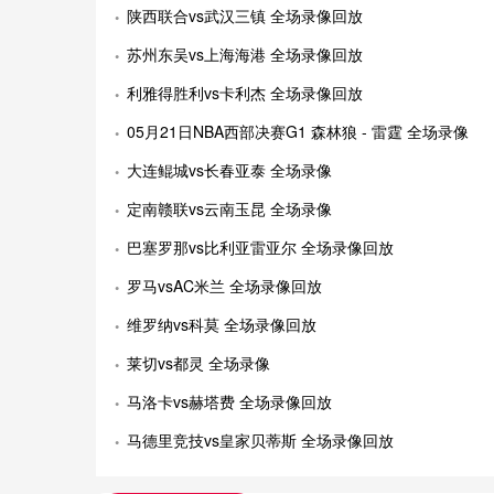
陕西联合vs武汉三镇 全场录像回放
苏州东吴vs上海海港 全场录像回放
利雅得胜利vs卡利杰 全场录像回放
05月21日NBA西部决赛G1 森林狼 - 雷霆 全场录像
大连鲲城vs长春亚泰 全场录像
定南赣联vs云南玉昆 全场录像
巴塞罗那vs比利亚雷亚尔 全场录像回放
罗马vsAC米兰 全场录像回放
维罗纳vs科莫 全场录像回放
莱切vs都灵 全场录像
马洛卡vs赫塔费 全场录像回放
马德里竞技vs皇家贝蒂斯 全场录像回放