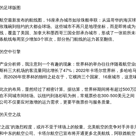
的足球版图
航空最新发布的航线图，16座承办城市如珍珠般串联：从温哥华的海滨
玫瑰碗到纽约的大都会球场。这些城市不再只是地理坐标，而是即将成为
线，覆盖了美国、加拿大和墨西哥三国全部承办城市，形成了一张前所未有
条航线每周至少增加3个班次，部分热门航线的运力甚至翻倍。
的空中引擎
产业分析师，我注意到一个有趣的现象：世界杯的举办往往伴随着航空业的
斯科三大机场的客流量同比增长了47%；2022年卡塔尔世界杯，多哈哈
。而2026年世界杯的独特之处在于，它横跨三个国家、16座城市，这
此次的布局，显然经过了精密计算。据估算，世界杯期间将有超过500万
在不同城市间转场。以纽约到洛杉矶为例，常规票价在300-500美元之间
公司不仅要应对激增的运力需求，更要平衡票价与服务质量。
的天空之战
空之战”的激烈程度，或许不亚于球场上的较量。北美航空的竞争对手并非
和中东的航空公司。卡塔尔航空已宣布将开通更多北美航线，阿联酋航空