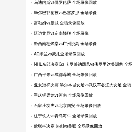
乌迪内斯vs佛罗伦萨 全场录像回放
毕尔巴鄂竞技vs巴塞罗那 全场录像
富勒姆vs曼城 全场录像回放
延边龙鼎vs定南赣联 全场录像
黔西南栩烽棠vs广州悦高 全场录像
AC米兰vs蒙扎全场录像回放
NHL东部决赛G3 卡罗莱纳飓风vs佛罗里达美洲豹 全场录像回
广西平果vs成都蓉城 全场录像回放
亚女冠杯决赛 墨尔本城女足vs武汉车谷江大女足 全场录像
重庆铜梁龙vs河南 全场录像回放
石家庄功夫vs北京国安 全场录像回放
辽宁铁人vs青岛海牛 全场录像回放
欧联杯决赛 热刺vs曼联 全场录像回放