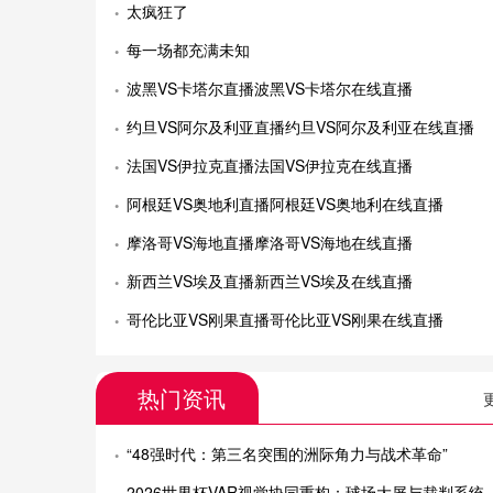
太疯狂了
每一场都充满未知
波黑VS卡塔尔直播波黑VS卡塔尔在线直播
约旦VS阿尔及利亚直播约旦VS阿尔及利亚在线直播
法国VS伊拉克直播法国VS伊拉克在线直播
阿根廷VS奥地利直播阿根廷VS奥地利在线直播
摩洛哥VS海地直播摩洛哥VS海地在线直播
新西兰VS埃及直播新西兰VS埃及在线直播
哥伦比亚VS刚果直播哥伦比亚VS刚果在线直播
热门资讯
“48强时代：第三名突围的洲际角力与战术革命”
2026世界杯VAR视觉协同重构：球场大屏与裁判系统的实时联动新范式