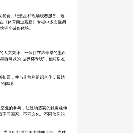
制餐食、纪念品和现场观赛服务。这
在《体育商业观察》专栏中多次强调
餐饮等全链条体验。
的人文关怀。一位住在温哥华的墨西
墨西哥城的“世界杯专线”，他可以在
折扣票，并与非营利组织合作，帮助
值的体现。
航空业的参与，让这场盛宴的触角延伸
着不同国家、不同文化、不同信仰的
。当飞机划过北美大陆的上空，当球