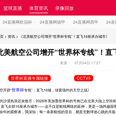
篮球直播
体育资讯
录像回放
24直播网欧冠杯
24直播网德甲
24直播网西甲
24
页
>
资讯
>
《北美航空公司增开“世界杯专线”！直飞16座承办城市》
北美航空公司增开“世界杯专线”！直
来源：
07月04日 17:27
世界杯直播专属链接
CCTV5
世界杯
空开辟“
专线”：直飞16城，绿茵场外的天空之战》
的沙漠热浪还未散尽，2026年美加墨世界杯的号角已在北美大陆上空吹
，直飞全部16座承办城市——这不仅是航线网络的延伸，更是一场跨越国
余年的观察者，我深知：每一条新航线的背后，都是无数球迷心跳的共振