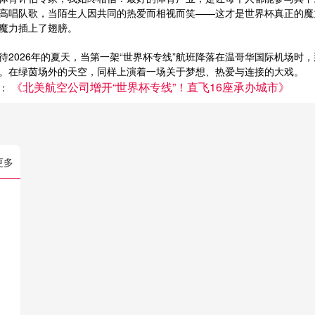
高唱队歌，当陌生人因共同的热爱而相视而笑——这才是世界杯真正的魔
魔力插上了翅膀。
待2026年的夏天，当第一架“世界杯专线”航班降落在温哥华国际机场时
。在绿茵场外的天空，同样上演着一场关于梦想、热爱与连接的大戏。
《北美航空公司增开“世界杯专线”！直飞16座承办城市》
签：
更多