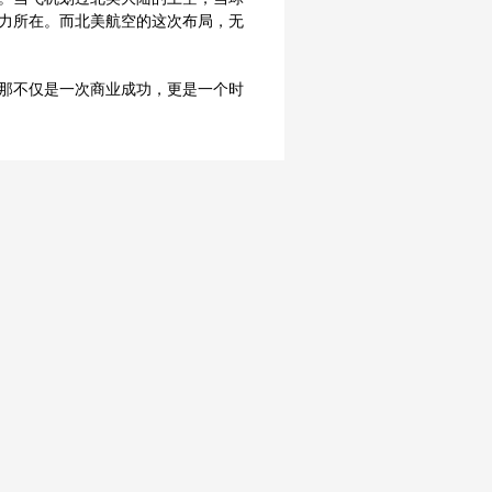
力所在。而北美航空的这次布局，无
，那不仅是一次商业成功，更是一个时