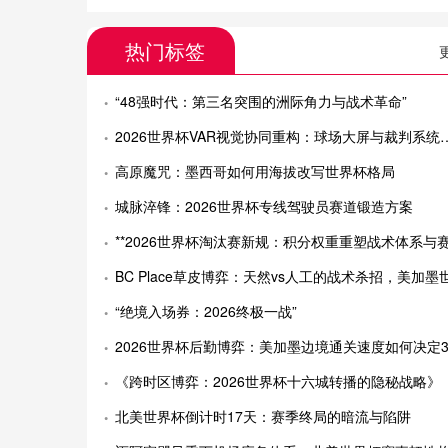
热门标签
“48强时代：第三名突围的洲际角力与战术革命”
2026世界杯VAR视觉协同重构：球场大屏与裁判系统的实时联动新范式
高原魔咒：墨西哥如何用海拔改写世界杯格局
城脉淬锋：2026世界杯专线驾驶员赛道锻造方案
**2026世界杯淘汰赛新规：积分权重重塑战术体系与赛制演进*
BC Place草皮博弈：天然vs人工的战术杀招，美加墨世界杯的隐形战
“绝境入场券：2026终极一战”
2026世界杯后勤博弈：美加墨边境通关速度如何决定32强装备生
《跨时区博弈：2026世界杯十六城转播的隐秘战略》
北美世界杯倒计时17天：赛季终局的暗流与陷阱