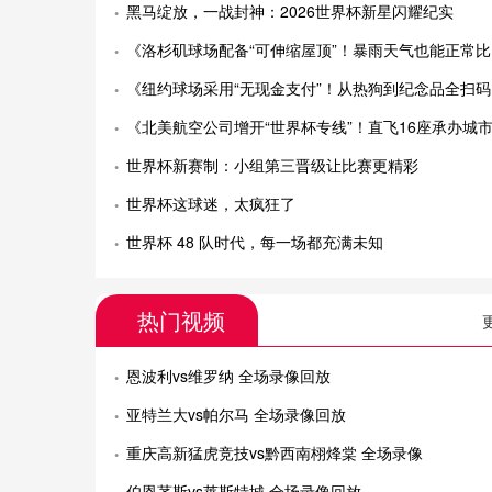
黑马绽放，一战封神：2026世界杯新星闪耀纪实
《洛杉矶球场配备“可伸缩屋顶”！暴雨天气也能正常比赛》
《纽约球场采用“无现金支付”！从热狗到纪念品全扫码购买》
《北美航空公司增开“世界杯专线”！直飞16座承办城
世界杯新赛制：小组第三晋级让比赛更精彩
世界杯这球迷，太疯狂了
世界杯 48 队时代，每一场都充满未知
热门视频
恩波利vs维罗纳 全场录像回放
亚特兰大vs帕尔马 全场录像回放
重庆高新猛虎竞技vs黔西南栩烽棠 全场录像
伯恩茅斯vs莱斯特城 全场录像回放