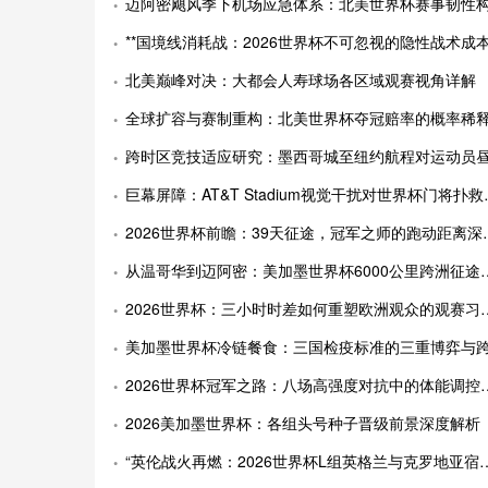
迈阿密飓风季下机场应急体系：北美世界杯赛事韧性构建路
**国境线消耗战：2026世界杯不可忽视的隐性战术成本
北美巅峰对决：大都会人寿球场各区域观赛视角详解
全球扩容与赛制重构：北美世界杯夺冠赔率的概率稀释机制与市场定价范式转
跨时区竞技适应研究：墨西哥城至纽约航程对运动员昼夜节律的影响分
巨幕屏障：AT&T Stadium视觉干扰对世界杯门将扑救反应的潜在威胁
2026世界杯前瞻：39天征途，冠军之师的跑动距离深度拆解
从温哥华到迈阿密：美加墨世界杯6000公里跨洲征途的隐性成本
2026世界杯：三小时时差如何重塑欧洲观众的观赛习惯与收视版图
美加墨世界杯冷链餐食：三国检疫标准的三重博弈与跨境物流破
2026世界杯冠军之路：八场高强度对抗中的体能调控策略与动态分配模型解析
2026美加墨世界杯：各组头号种子晋级前景深度解析
“英伦战火再燃：2026世界杯L组英格兰与克罗地亚宿命对决”