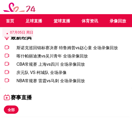
首页
足球直播
篮球直播
体育资讯
录像回放
07月04日 周六
07月05日 周日
最新经典
斯诺克巡回锦标赛决赛 特鲁姆普vs赵心童 全场录像回放
喀什帕丽迪澳vs吴川青年 全场录像回放
CBA常规赛 上海vs四川 全场录像回放
庆元队 VS 柯城队 全场录像
NBA常规赛 雷霆vs马刺 全场录像回放
赛事直播
全部