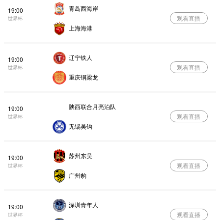
青岛西海岸
19:00
观看直播
世界杯
上海海港
辽宁铁人
19:00
观看直播
世界杯
重庆铜梁龙
陕西联合月亮泊队
19:00
观看直播
世界杯
无锡吴钩
苏州东吴
19:00
观看直播
世界杯
广州豹
深圳青年人
19:00
观看直播
世界杯