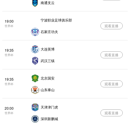
南通支云
宁波职业足球俱乐部
19:00
观看直播
世界杯
石家庄功夫
大连英博
19:35
观看直播
世界杯
武汉三镇
北京国安
19:35
观看直播
世界杯
山东泰山
天津津门虎
20:00
观看直播
世界杯
深圳新鹏城