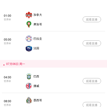
加拿大
01:00
观看直播
世界杯
摩洛哥
巴拉圭
05:00
观看直播
世界杯
法国
07月06日 周一
巴西
04:00
观看直播
世界杯
挪威
墨西哥
08:00
观看直播
世界杯