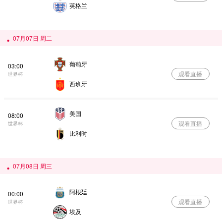
英格兰
07月07日 周二
葡萄牙
03:00
观看直播
世界杯
西班牙
美国
08:00
观看直播
世界杯
比利时
07月08日 周三
阿根廷
00:00
观看直播
世界杯
埃及