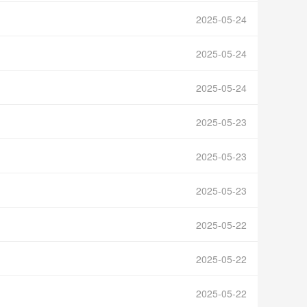
2025-05-24
2025-05-24
2025-05-24
2025-05-23
2025-05-23
2025-05-23
2025-05-22
2025-05-22
2025-05-22