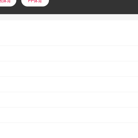
讯体育
PP体育