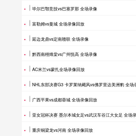
毕尔巴鄂竞技vs巴塞罗那 全场录像
富勒姆vs曼城 全场录像回放
延边龙鼎vs定南赣联 全场录像
黔西南栩烽棠vs广州悦高 全场录像
AC米兰vs蒙扎全场录像回放
NHL东部决赛G3 卡罗莱纳飓风vs佛罗里达美洲豹 全
广西平果vs成都蓉城 全场录像回放
亚女冠杯决赛 墨尔本城女足vs武汉车谷江大女足 全场
重庆铜梁龙vs河南 全场录像回放