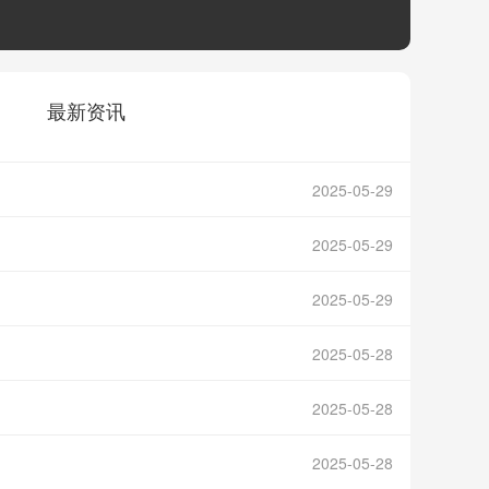
最新资讯
2025-05-29
2025-05-29
2025-05-29
2025-05-28
2025-05-28
2025-05-28