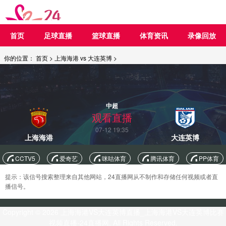
首页
足球直播
篮球直播
体育资讯
录像回放
你的位置：
首页
>
上海海港 vs 大连英博
>
中超
观看直播
07-12 19:35
上海海港
大连英博
CCTV5
爱奇艺
咪咕体育
腾讯体育
PP体育
提示：该信号搜索整理来自其他网站，24直播网从不制作和存储任何视频或者直
播信号。
Copyright © 2026 上海海港VS大连英博直播_上海海港VS大连英博比赛
视频直播-24直播网. All Rights Reserved.