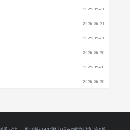
2025-05-21
2025-05-21
2025-05-21
2025-05-20
2025-05-20
2025-05-20
网的重头戏之一，用户可以在24直播网上收看各种类型的体育比赛直播，