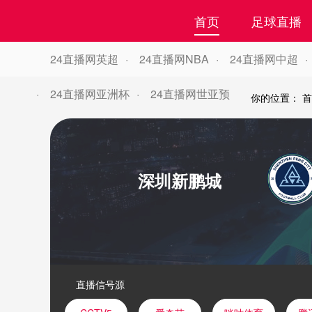
首页
足球直播
24直播网英超
24直播网NBA
24直播网中超
24直播网亚洲杯
24直播网世亚预
你的位置：
首
深圳新鹏城
直播信号源