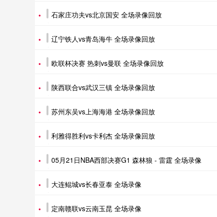
石家庄功夫vs北京国安 全场录像回放
辽宁铁人vs青岛海牛 全场录像回放
欧联杯决赛 热刺vs曼联 全场录像回放
陕西联合vs武汉三镇 全场录像回放
苏州东吴vs上海海港 全场录像回放
利雅得胜利vs卡利杰 全场录像回放
05月21日NBA西部决赛G1 森林狼 - 雷霆 全场录像
大连鲲城vs长春亚泰 全场录像
定南赣联vs云南玉昆 全场录像