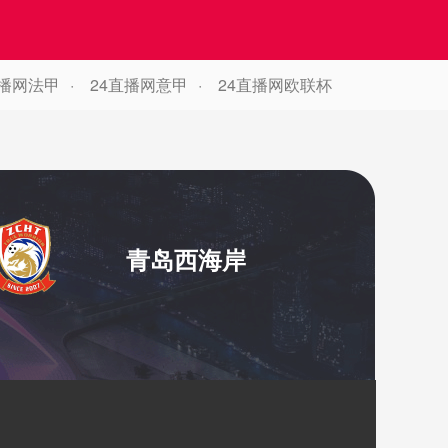
直播网法甲
24直播网意甲
24直播网欧联杯
青岛西海岸