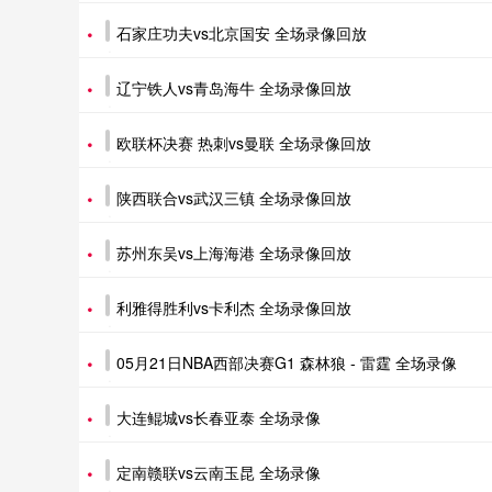
石家庄功夫vs北京国安 全场录像回放
辽宁铁人vs青岛海牛 全场录像回放
欧联杯决赛 热刺vs曼联 全场录像回放
陕西联合vs武汉三镇 全场录像回放
苏州东吴vs上海海港 全场录像回放
利雅得胜利vs卡利杰 全场录像回放
05月21日NBA西部决赛G1 森林狼 - 雷霆 全场录像
大连鲲城vs长春亚泰 全场录像
定南赣联vs云南玉昆 全场录像