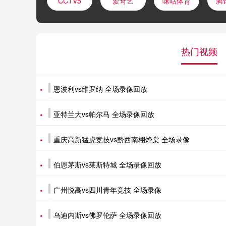
CCTV5
爱奇艺
咪咕体育
腾
热门视频
恩波利vs维罗纳 全场录像回放
亚特兰大vs帕尔马 全场录像回放
重庆高新猛虎竞技vs黔西南栩烽棠 全场录像
伯恩茅斯vs莱斯特城 全场录像回放
广州悦高vs四川青年竞技 全场录像
乌迪内斯vs佛罗伦萨 全场录像回放