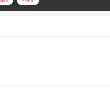
讯体育
PP体育