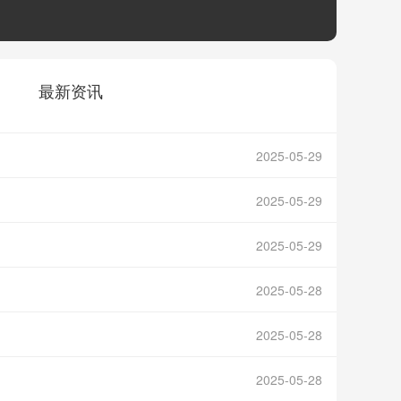
最新资讯
2025-05-29
2025-05-29
2025-05-29
2025-05-28
2025-05-28
2025-05-28