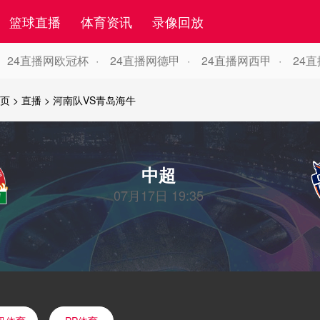
篮球直播
体育资讯
录像回放
24直播网欧冠杯
24直播网德甲
24直播网西甲
24
页
>
直播
>
河南队VS青岛海牛
中超
07月17日 19:35