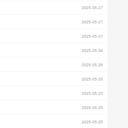
2025-05-27
2025-05-27
2025-05-27
2025-05-26
2025-05-26
2025-05-26
2025-05-25
2025-05-25
2025-05-25