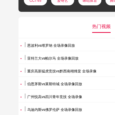
CCTV5
爱奇艺
咪咕体育
腾
热门视频
恩波利vs维罗纳 全场录像回放
亚特兰大vs帕尔马 全场录像回放
重庆高新猛虎竞技vs黔西南栩烽棠 全场录像
伯恩茅斯vs莱斯特城 全场录像回放
广州悦高vs四川青年竞技 全场录像
乌迪内斯vs佛罗伦萨 全场录像回放