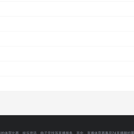
新的体育比赛、娱乐资讯、电子竞技等直播服务。其中，直播体育赛事是24直播网的