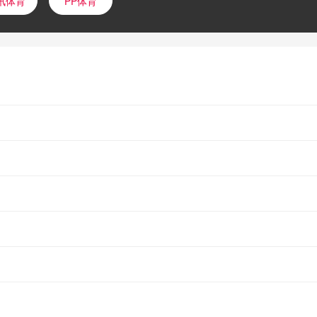
讯体育
PP体育