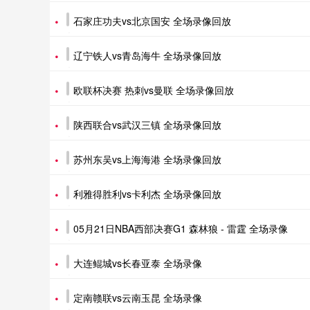
石家庄功夫vs北京国安 全场录像回放
辽宁铁人vs青岛海牛 全场录像回放
欧联杯决赛 热刺vs曼联 全场录像回放
陕西联合vs武汉三镇 全场录像回放
苏州东吴vs上海海港 全场录像回放
利雅得胜利vs卡利杰 全场录像回放
05月21日NBA西部决赛G1 森林狼 - 雷霆 全场录像
大连鲲城vs长春亚泰 全场录像
定南赣联vs云南玉昆 全场录像