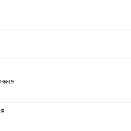
场录像回放
录像