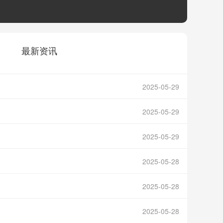
最新资讯
2025-05-29
2025-05-29
2025-05-29
2025-05-28
2025-05-28
2025-05-28