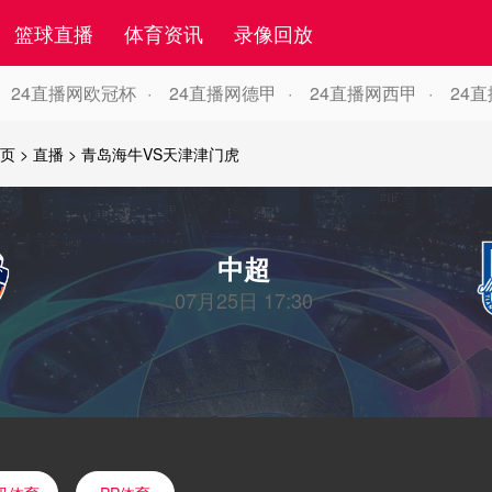
篮球直播
体育资讯
录像回放
24直播网欧冠杯
24直播网德甲
24直播网西甲
24
页
>
直播
>
青岛海牛VS天津津门虎
中超
07月25日 17:30