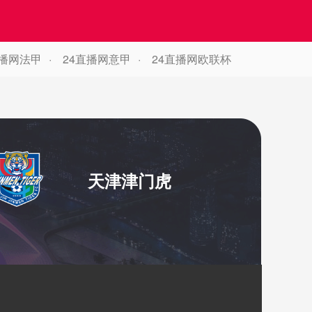
直播网法甲
24直播网意甲
24直播网欧联杯
天津津门虎