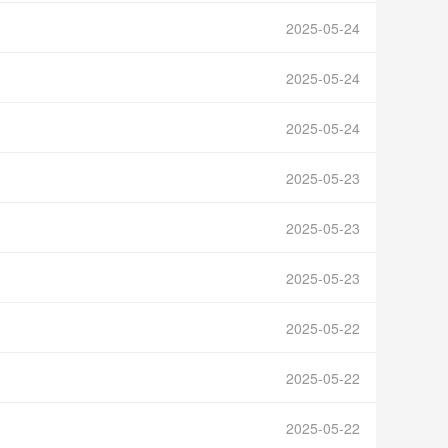
2025-05-24
2025-05-24
2025-05-24
2025-05-23
2025-05-23
2025-05-23
2025-05-22
2025-05-22
2025-05-22