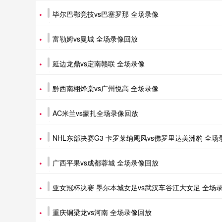
毕尔巴鄂竞技vs巴塞罗那 全场录像
富勒姆vs曼城 全场录像回放
延边龙鼎vs定南赣联 全场录像
黔西南栩烽棠vs广州悦高 全场录像
AC米兰vs蒙扎全场录像回放
NHL东部决赛G3 卡罗莱纳飓风vs佛罗里达美洲豹 全
广西平果vs成都蓉城 全场录像回放
亚女冠杯决赛 墨尔本城女足vs武汉车谷江大女足 全场
重庆铜梁龙vs河南 全场录像回放