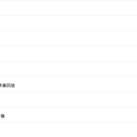
场录像回放
录像