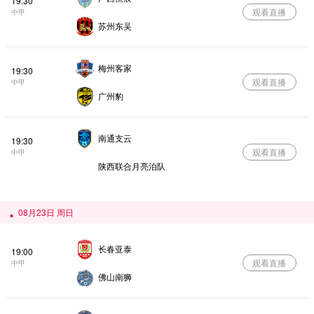
19:30
观看直播
中甲
苏州东吴
梅州客家
19:30
观看直播
中甲
广州豹
南通支云
19:30
观看直播
中甲
陕西联合月亮泊队
08月23日 周日
长春亚泰
19:00
观看直播
中甲
佛山南狮