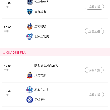
深圳青年人
19:00
观看直播
中甲
南京城市
定南赣联
20:00
观看直播
中甲
石家庄功夫
08月29日 周六
陕西联合月亮泊队
19:00
观看直播
中甲
延边龙鼎
石家庄功夫
19:30
观看直播
中甲
无锡吴钩