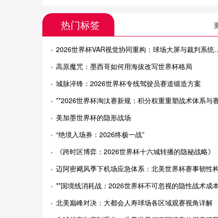
热门标签
2026世界杯VAR视觉协同重构：球场大屏与裁判系统的实时联动新范式
高原魔咒：墨西哥如何用海拔改写世界杯格局
城脉淬锋：2026世界杯专线驾驶员赛道锻造方案
**2026世界杯淘汰赛新规：积分权重重塑战术体系与赛制演进*
美加墨世界杯的隐形战场
“绝境入场券：2026终极一战”
《跨时区博弈：2026世界杯十六城转播的隐秘战略》
迈阿密飓风季下机场应急体系：北美世界杯赛事韧性构建路
**国境线消耗战：2026世界杯不可忽视的隐性战术成本
北美巅峰对决：大都会人寿球场各区域观赛视角详解