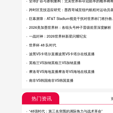
全球扩容与赛制重构：北美世界杯夺冠赔率的概率稀释机制与市场定价范式转
跨时区竞技适应研究：墨西哥城至纽约航程对运动员昼夜节律的影响分
巨幕屏障：AT&T Stadium视觉干扰对世界杯门将扑救反应的潜在威胁
2026美加墨世界杯：各组头号种子晋级前景深度解析
一战封神：2026世界杯新星闪耀纪实
世界杯 48 队时代
波黑VS卡塔尔直播波黑VS卡塔尔在线直播
英格兰VS加纳英格兰VS加纳直播
摩洛哥VS海地直播摩洛哥VS海地在线直播
南非VS韩国南非VS韩国直播
热门资讯
“48强时代：第三名突围的洲际角力与战术革命”