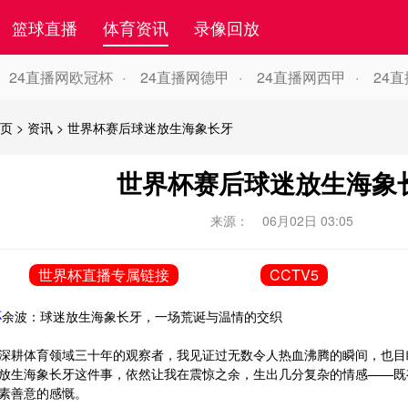
篮球直播
体育资讯
录像回放
24直播网欧冠杯
24直播网德甲
24直播网西甲
24
页
>
资讯
>
世界杯赛后球迷放生海象长牙
世界杯赛后球迷放生海象
来源：
06月02日 03:05
世界杯直播专属链接
CCTV5
杯
余波：球迷放生海象长牙，一场荒诞与温情的交织
深耕体育领域三十年的观察者，我见证过无数令人热血沸腾的瞬间，也目
放生海象长牙这件事，依然让我在震惊之余，生出几分复杂的情感——既
素善意的感慨。