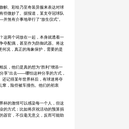
旗帜、彩绘乃至奇装异服来表达对球
有些微妙了。据报道，某支夺冠球队
并煞有介事地举行了“放生仪式”。
？这两个词放在一起，本身就透着一
争夺配偶，甚至作为防御武器。将这
更何况，真正的海象保护，需要的是
反，他们是真的想为“胜利”增添一
“分享”出去——哪怕这种分享的方式，
。还记得某年世界杯后，有球迷将夺
乱窜，险些被车撞伤。他们的初衷
界杯的激情可以感染每一个人，但这
业的方式：比如将庆祝活动的预算捐
的器官，不仅毫无意义，反而可能助