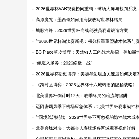
2026世界杯VAR视觉协同重构：球场大屏与裁判系统的实时联动新范式
高原魔咒：墨西哥如何用海拔改写世界杯格局
城脉淬锋：2026世界杯专线驾驶员赛道锻造方案
**2026世界杯淘汰赛新规：积分权重重塑战术体系与赛制演进*
BC Place草皮博弈：天然vs人工的战术杀招，美加墨世界杯的隐形战
“绝境入场券：2026终极一战”
2026世界杯后勤博弈：美加墨边境通关速度如何决定32强装备生
《跨时区博弈：2026世界杯十六城转播的隐秘战略》
北美世界杯倒计时17天：赛季终局的暗流与陷阱
迈阿密飓风季下机场应急体系：北美世界杯赛事韧性构建路
**国境线消耗战：2026世界杯不可忽视的隐性战术成本
北美巅峰对决：大都会人寿球场各区域观赛视角详解
全球扩容与赛制重构：北美世界杯夺冠赔率的概率稀释机制与市场定价范式转