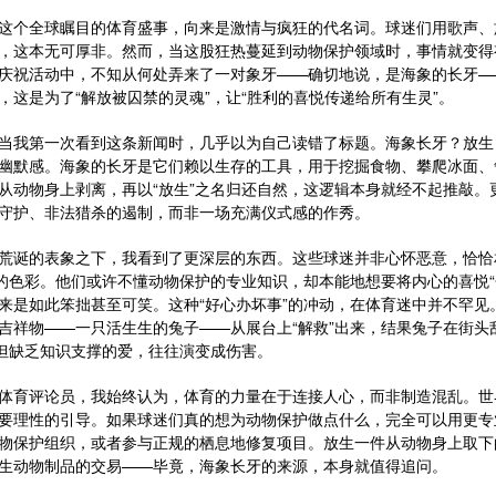
这个全球瞩目的体育盛事，向来是激情与疯狂的代名词。球迷们用歌声、
，这本无可厚非。然而，当这股狂热蔓延到动物保护领域时，事情就变得
庆祝活动中，不知从何处弄来了一对象牙——确切地说，是海象的长牙——
，这是为了“解放被囚禁的灵魂”，让“胜利的喜悦传递给所有生灵”。
当我第一次看到这条新闻时，几乎以为自己读错了标题。海象长牙？放生
幽默感。海象的长牙是它们赖以生存的工具，用于挖掘食物、攀爬冰面、
从动物身上剥离，再以“放生”之名归还自然，这逻辑本身就经不起推敲。
守护、非法猎杀的遏制，而非一场充满仪式感的作秀。
荒诞的表象之下，我看到了更深层的东西。这些球迷并非心怀恶意，恰恰相
”的色彩。他们或许不懂动物保护的专业知识，却本能地想要将内心的喜悦
来是如此笨拙甚至可笑。这种“好心办坏事”的冲动，在体育迷中并不罕见
吉祥物——一只活生生的兔子——从展台上“解救”出来，结果兔子在街头
，但缺乏知识支撑的爱，往往演变成伤害。
体育评论员，我始终认为，体育的力量在于连接人心，而非制造混乱。世
要理性的引导。如果球迷们真的想为动物保护做点什么，完全可以用更专
物保护组织，或者参与正规的栖息地修复项目。放生一件从动物身上取下
生动物制品的交易——毕竟，海象长牙的来源，本身就值得追问。