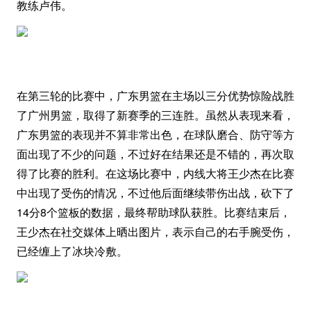
教练卢伟。
在第三轮的比赛中，广东男篮在主场以三分优势惊险战胜
了广州男篮，取得了新赛季的三连胜。虽然从表现来看，
广东男篮的表现并不算非常出色，在球队磨合、防守等方
面出现了不少的问题，不过好在结果还是不错的，再次取
得了比赛的胜利。在这场比赛中，内线大将王少杰在比赛
中出现了受伤的情况，不过他后面继续带伤出战，砍下了
14分8个篮板的数据，最终帮助球队获胜。比赛结束后，
王少杰在社交媒体上晒出图片，表示自己的右手腕受伤，
已经缠上了冰块冷敷。