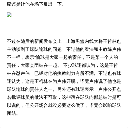
应该是让他在场下反思一下。
不过在随后的新闻发布会上，上海男篮内线大将王哲林也
主动谈到了球队输球的问题，不过他的看法和主教练卢伟
不一样，表示“输球是大家一起的责任，不是某一个人的
责任，大家会团结在一起。”不少球迷都认为，这是王哲
林在怼卢伟，已经对他的执教能力有所不满。不过也有球
迷认为，这是王哲林在为卢伟开脱，毕竟卢伟说了他也是
球队输球的责任人之一。另外还有球迷表示，卢伟公开点
名批评球员的做法不可取，这些话在球队内部总结时是可
以说的，但公开场合就没必要这么做了，毕竟会影响球队
团结。