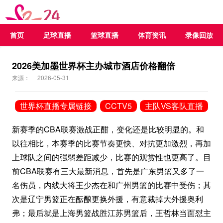
首页
足球直播
篮球直播
体育资讯
录像回放
2026美加墨世界杯主办城市酒店价格翻倍
来源：
2026-05-31
世界杯直播专属链接
CCTV5
主队VS客队直播
新赛季的CBA联赛激战正酣，变化还是比较明显的。和
以往相比，本赛季的比赛节奏更快、对抗更加激烈，再加
上球队之间的强弱差距减少，比赛的观赏性也更高了。目
前CBA联赛有三大最新消息，首先是广东男篮又多了一
名伤员，内线大将王少杰在和广州男篮的比赛中受伤；其
次是辽宁男篮正在酝酿更换外援，有意裁掉大外援奥利
弗；最后就是上海男篮战胜江苏男篮后，
王哲林
当面怼主