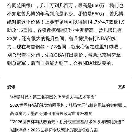
合同范围很广，几十万到几百万，最高是550万，我们也
不知道曾凡博的年薪到底是多少。哪怕是550万，曾凡博
绝对值这个价格！上赛季场均可以得到14..7分4.7篮板1.9
助攻1.5盖帽，各项数据都是职业生涯新高，曾凡博只有
22岁，还有很大的提升空间。曾凡博没有打NBA的实
力，现在与首钢签下了3合同，就安心留在这里打球吧，
别总想着往外跑，先在CBA打出身价，帮助北京男篮拿
到总冠军，后面自身能力到了，会有NBA球队要的。
资讯
更多
“48强时代：第三名突围的洲际角力与战术革命”
2026世界杯VAR视觉协同重构：球场大屏与裁判系统的实时联动新范式
高原魔咒：墨西哥如何用海拔改写世界杯格局
**2026世界杯淘汰赛新规：积分权重重塑战术体系与赛制演进**
城脉淬锋：2026世界杯专线驾驶员赛道锻造方案