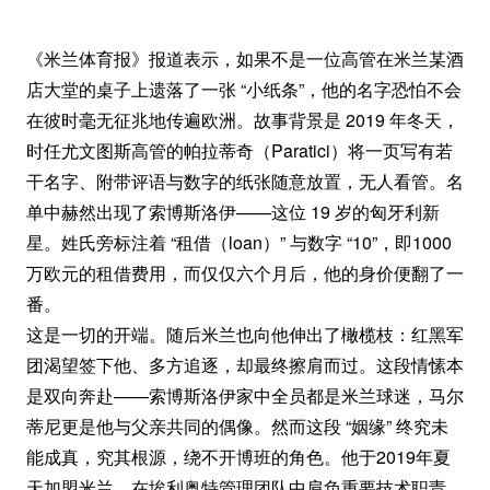
《米兰体育报》报道表示，如果不是一位高管在米兰某酒
店大堂的桌子上遗落了一张 “小纸条”，他的名字恐怕不会
在彼时毫无征兆地传遍欧洲。故事背景是 2019 年冬天，
时任尤文图斯高管的帕拉蒂奇（Paratici）将一页写有若
干名字、附带评语与数字的纸张随意放置，无人看管。名
单中赫然出现了索博斯洛伊——这位 19 岁的匈牙利新
星。姓氏旁标注着 “租借（loan）” 与数字 “10”，即1000
万欧元的租借费用，而仅仅六个月后，他的身价便翻了一
番。
这是一切的开端。随后米兰也向他伸出了橄榄枝：红黑军
团渴望签下他、多方追逐，却最终擦肩而过。这段情愫本
是双向奔赴——索博斯洛伊家中全员都是米兰球迷，
马尔
蒂尼
更是他与父亲共同的偶像。然而这段 “姻缘” 终究未
能成真，究其根源，绕不开博班的角色。他于2019年夏
天加盟米兰，在埃利奥特管理团队中肩负重要技术职责，