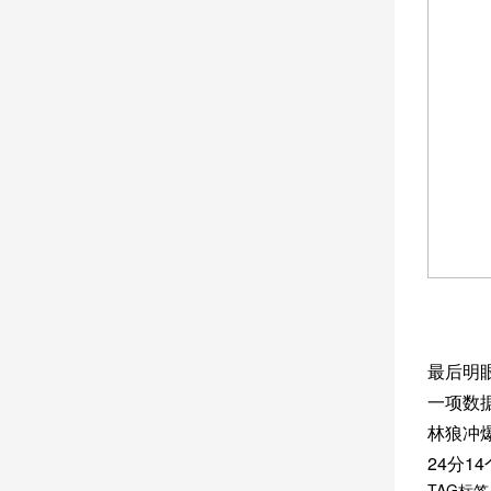
最后明
一项数
林狼冲
24分1
TAG标