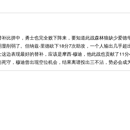
替补比拼中，勇士也完全败下阵来，要知道此战森林狼缺少爱德
明显削弱了。但纳兹-里德砍下18分7次助攻，一个人输出几乎超
士这边表现最好的替补，应该是摩西-穆迪，他此战也贡献了11分
防死守，穆迪曾出现空位机会，结果离谱投出三不沾，势必会成