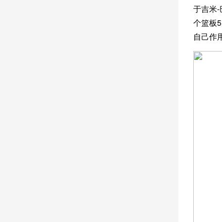
于吉米
个篮板
自己作