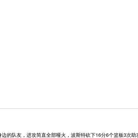
身边的队友，进攻简直全部哑火，波斯特砍下16分6个篮板3次