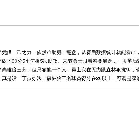
里凭借一己之力，依然难助勇士翻盘，从赛后数据统计就能看出
率砍下39分5个篮板5次助攻。末节勇士眼看着要崩盘，一度落后
中高难度三分，但只靠他一个人，勇士实在无力跟森林狼抗衡，
士真是没一丁点办法，森林狼三名球员得分在20以上，可谓是双