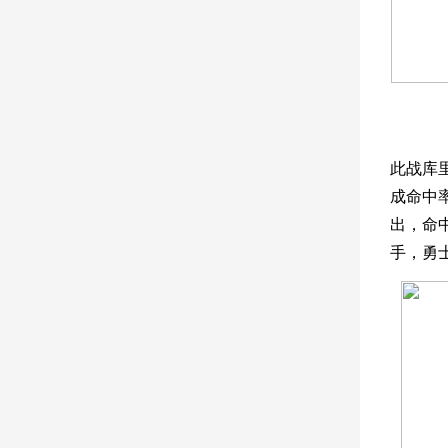
此战库
成命中
出，命
手，勇