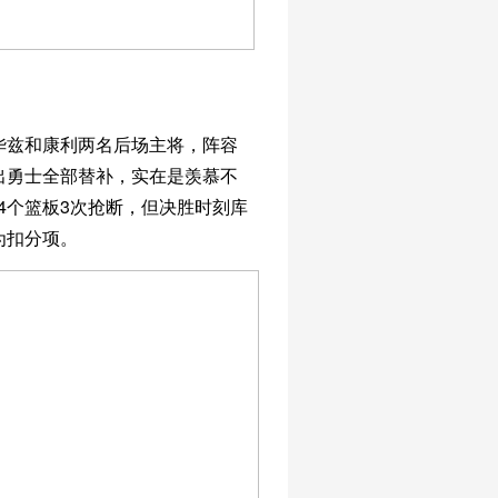
华兹和康利两名后场主将，阵容
出勇士全部替补，实在是羡慕不
4个篮板3次抢断，但决胜时刻库
为扣分项。