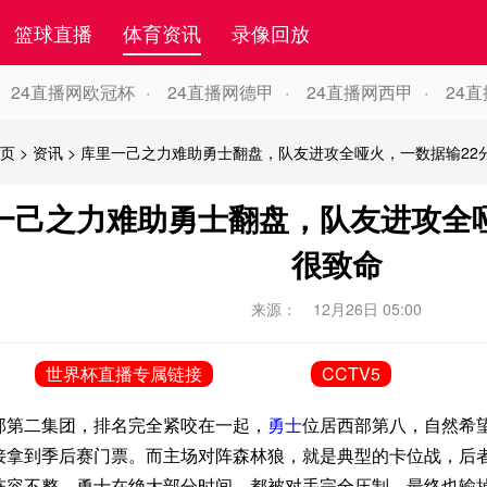
篮球直播
体育资讯
录像回放
24直播网欧冠杯
24直播网德甲
24直播网西甲
24
页
>
资讯
>
库里一己之力难助勇士翻盘，队友进攻全哑火，一数据输22
一己之力难助勇士翻盘，队友进攻全哑
很致命
来源：
12月26日 05:00
世界杯直播专属链接
CCTV5
部第二集团，排名完全紧咬在一起，
勇士
位居西部第八，自然希
接拿到季后赛门票。而主场对阵森林狼，就是典型的卡位战，后
阵容不整，勇士在绝大部分时间，都被对手完全压制，最终也输