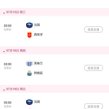
07月15日 周三
法国
03:00
观看直播
世界杯
西班牙
07月16日 周四
英格兰
03:00
观看直播
世界杯
阿根廷
07月19日 周日
法国
05:00
观看直播
世界杯