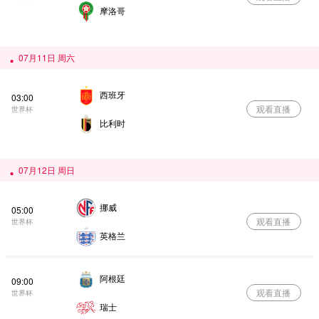
摩洛哥
07月11日 周六
西班牙
03:00
观看直播
世界杯
比利时
07月12日 周日
挪威
05:00
观看直播
世界杯
英格兰
阿根廷
09:00
观看直播
世界杯
瑞士