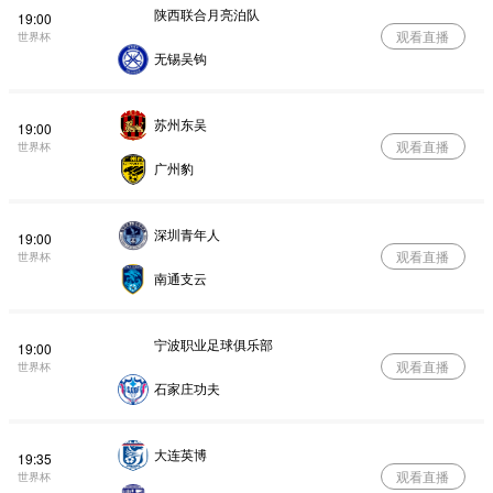
陕西联合月亮泊队
19:00
观看直播
世界杯
无锡吴钩
苏州东吴
19:00
观看直播
世界杯
广州豹
深圳青年人
19:00
观看直播
世界杯
南通支云
宁波职业足球俱乐部
19:00
观看直播
世界杯
石家庄功夫
大连英博
19:35
观看直播
世界杯