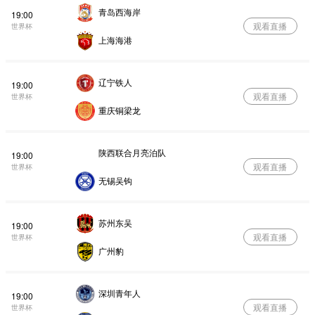
青岛西海岸
19:00
观看直播
世界杯
上海海港
辽宁铁人
19:00
观看直播
世界杯
重庆铜梁龙
陕西联合月亮泊队
19:00
观看直播
世界杯
无锡吴钩
苏州东吴
19:00
观看直播
世界杯
广州豹
深圳青年人
19:00
观看直播
世界杯