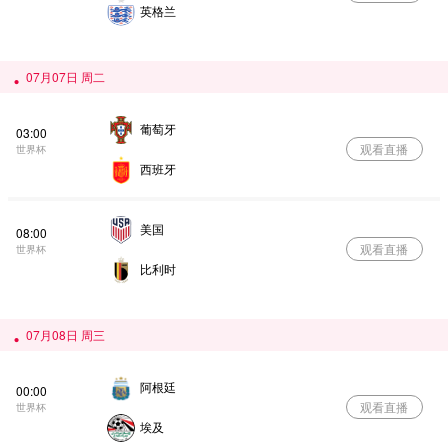
英格兰
07月07日 周二
葡萄牙
03:00
观看直播
世界杯
西班牙
美国
08:00
观看直播
世界杯
比利时
07月08日 周三
阿根廷
00:00
观看直播
世界杯
埃及