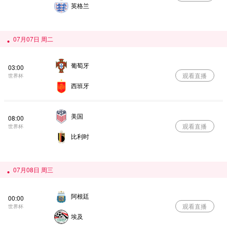
英格兰
07月07日 周二
葡萄牙
03:00
观看直播
世界杯
西班牙
美国
08:00
观看直播
世界杯
比利时
07月08日 周三
阿根廷
00:00
观看直播
世界杯
埃及