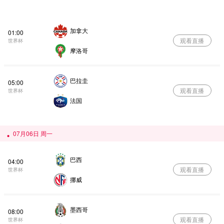
加拿大
01:00
观看直播
世界杯
摩洛哥
巴拉圭
05:00
观看直播
世界杯
法国
07月06日 周一
巴西
04:00
观看直播
世界杯
挪威
墨西哥
08:00
观看直播
世界杯