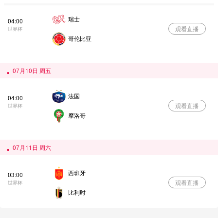
瑞士
04:00
观看直播
世界杯
哥伦比亚
07月10日 周五
法国
04:00
观看直播
世界杯
摩洛哥
07月11日 周六
西班牙
03:00
观看直播
世界杯
比利时