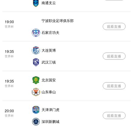
南通支云
宁波职业足球俱乐部
19:00
观看直播
世界杯
石家庄功夫
大连英博
19:35
观看直播
世界杯
武汉三镇
北京国安
19:35
观看直播
世界杯
山东泰山
天津津门虎
20:00
观看直播
世界杯
深圳新鹏城