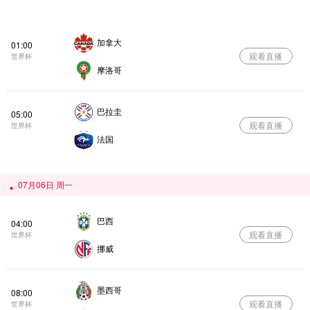
加拿大
01:00
观看直播
世界杯
摩洛哥
巴拉圭
05:00
观看直播
世界杯
法国
07月06日 周一
巴西
04:00
观看直播
世界杯
挪威
墨西哥
08:00
观看直播
世界杯