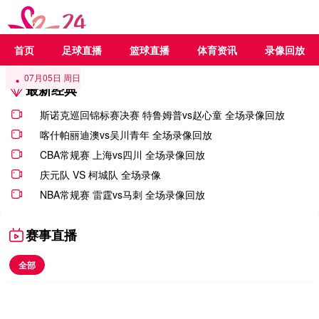
首页
足球直播
篮球直播
体育资讯
录像回放
07月04日 周六
07月05日 周日
最新经典
斯诺克巡回锦标赛决赛 特鲁姆普vs赵心童 全场录像回放
喀什帕丽迪澳vs吴川青年 全场录像回放
CBA常规赛 上海vs四川 全场录像回放
庆元队 VS 柯城队 全场录像
NBA常规赛 雷霆vs马刺 全场录像回放
赛事直播
全部