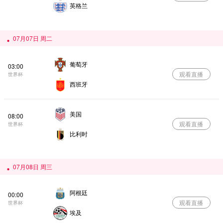
英格兰
07月07日 周二
葡萄牙
03:00
观看直播
世界杯
西班牙
美国
08:00
观看直播
世界杯
比利时
07月08日 周三
阿根廷
00:00
观看直播
世界杯
埃及