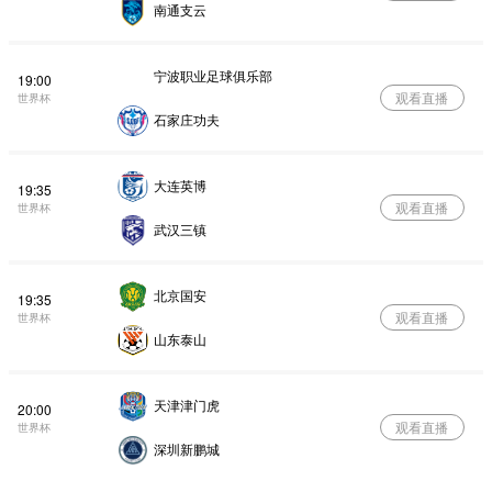
南通支云
宁波职业足球俱乐部
19:00
观看直播
世界杯
石家庄功夫
大连英博
19:35
观看直播
世界杯
武汉三镇
北京国安
19:35
观看直播
世界杯
山东泰山
天津津门虎
20:00
观看直播
世界杯
深圳新鹏城