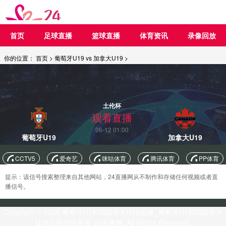
首页
足球直播
篮球直播
体育资讯
录像回放
你的位置：
首页
>
葡萄牙U19 vs 加拿大U19
>
土伦杯
观看直播
06-12 01:00
葡萄牙U19
加拿大U19
CCTV5
爱奇艺
咪咕体育
腾讯体育
PP体育
提示：该信号搜索整理来自其他网站，24直播网从不制作和存储任何视频或者直
播信号。
Copyright © 2026 葡萄牙U19VS加拿大U19直播_葡萄牙U19VS加拿大
U19比赛视频直播-24直播网. All Rights Reserved.