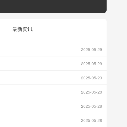
最新资讯
2025-05-29
2025-05-29
2025-05-29
2025-05-28
2025-05-28
2025-05-28