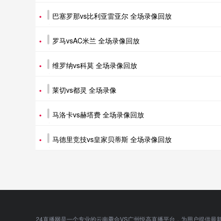
巴塞罗那vs比利亚雷亚尔 全场录像回放
罗马vsAC米兰 全场录像回放
维罗纳vs科莫 全场录像回放
莱切vs都灵 全场录像
马洛卡vs赫塔费 全场录像回放
马德里竞技vs皇家贝蒂斯 全场录像回放
24直播网是一个专业的云南爨合VS广州悦高直播平台，为用户提供最