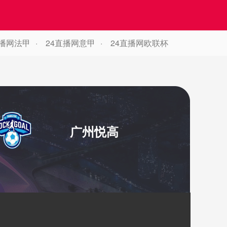
直播网法甲
24直播网意甲
24直播网欧联杯
广州悦高