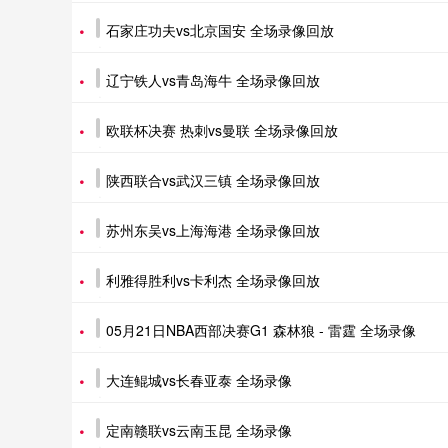
石家庄功夫vs北京国安 全场录像回放
辽宁铁人vs青岛海牛 全场录像回放
欧联杯决赛 热刺vs曼联 全场录像回放
陕西联合vs武汉三镇 全场录像回放
苏州东吴vs上海海港 全场录像回放
利雅得胜利vs卡利杰 全场录像回放
05月21日NBA西部决赛G1 森林狼 - 雷霆 全场录像
大连鲲城vs长春亚泰 全场录像
定南赣联vs云南玉昆 全场录像