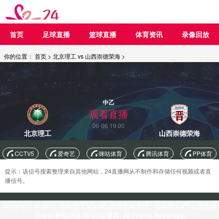
首页
足球直播
篮球直播
体育资讯
录像回放
你的位置：
首页
>
北京理工 vs 山西崇德荣海
>
中乙
观看直播
06-06 19:00
北京理工
山西崇德荣海
CCTV5
爱奇艺
咪咕体育
腾讯体育
PP体育
提示：该信号搜索整理来自其他网站，24直播网从不制作和存储任何视频或者直
播信号。
Copyright © 2026 北京理工VS山西崇德荣海直播_北京理工VS山西崇德
荣海比赛视频直播-24直播网. All Rights Reserved.