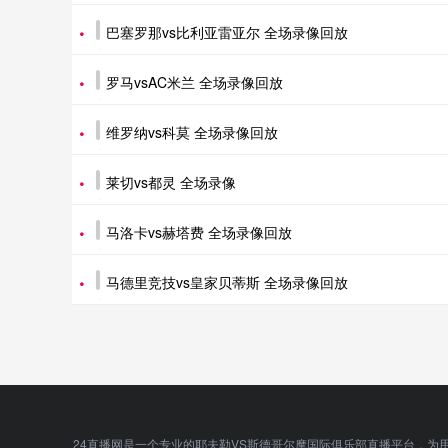
巴塞罗那vs比利亚雷亚尔 全场录像回放
罗马vsAC米兰 全场录像回放
维罗纳vs科莫 全场录像回放
莱切vs都灵 全场录像
马洛卡vs赫塔费 全场录像回放
马德里竞技vs皇家贝蒂斯 全场录像回放
24直播网是一个专业的耶夫勒VS斯德哥尔摩国际俱乐部直播平台，为