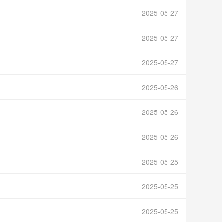
2025-05-27
2025-05-27
2025-05-27
2025-05-26
2025-05-26
2025-05-26
2025-05-25
2025-05-25
2025-05-25