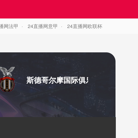
直播网法甲
24直播网意甲
24直播网欧联杯
斯德哥尔摩国际俱乐部