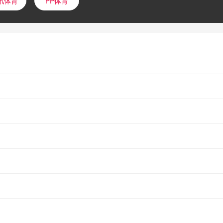
讯体育
PP体育