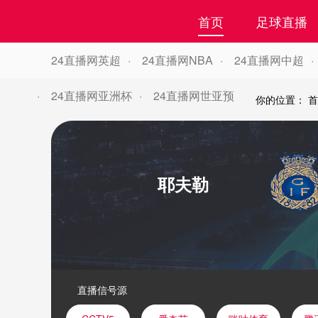
首页
足球直播
24直播网英超
24直播网NBA
24直播网中超
24直播网亚洲杯
24直播网世亚预
你的位置：
首
耶夫勒
直播信号源