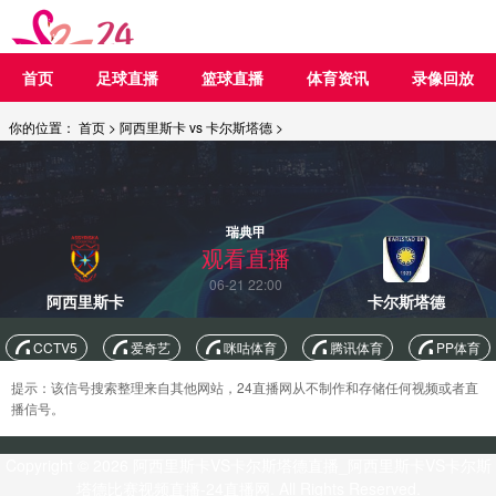
首页
足球直播
篮球直播
体育资讯
录像回放
你的位置：
首页
>
阿西里斯卡 vs 卡尔斯塔德
>
瑞典甲
观看直播
06-21 22:00
阿西里斯卡
卡尔斯塔德
CCTV5
爱奇艺
咪咕体育
腾讯体育
PP体育
提示：该信号搜索整理来自其他网站，24直播网从不制作和存储任何视频或者直
播信号。
Copyright © 2026 阿西里斯卡VS卡尔斯塔德直播_阿西里斯卡VS卡尔斯
塔德比赛视频直播-24直播网. All Rights Reserved.