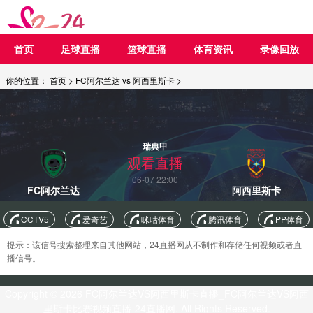
首页
足球直播
篮球直播
体育资讯
录像回放
你的位置：
首页
>
FC阿尔兰达 vs 阿西里斯卡
>
瑞典甲
观看直播
06-07 22:00
FC阿尔兰达
阿西里斯卡
CCTV5
爱奇艺
咪咕体育
腾讯体育
PP体育
提示：该信号搜索整理来自其他网站，24直播网从不制作和存储任何视频或者直
播信号。
Copyright © 2026 FC阿尔兰达VS阿西里斯卡直播_FC阿尔兰达VS阿西
里斯卡比赛视频直播-24直播网. All Rights Reserved.