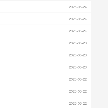
2025-05-24
2025-05-24
2025-05-24
2025-05-23
2025-05-23
2025-05-23
2025-05-22
2025-05-22
2025-05-22