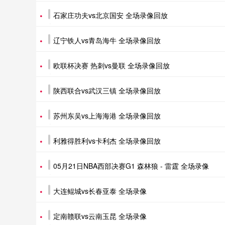
石家庄功夫vs北京国安 全场录像回放
辽宁铁人vs青岛海牛 全场录像回放
欧联杯决赛 热刺vs曼联 全场录像回放
陕西联合vs武汉三镇 全场录像回放
苏州东吴vs上海海港 全场录像回放
利雅得胜利vs卡利杰 全场录像回放
05月21日NBA西部决赛G1 森林狼 - 雷霆 全场录像
大连鲲城vs长春亚泰 全场录像
定南赣联vs云南玉昆 全场录像