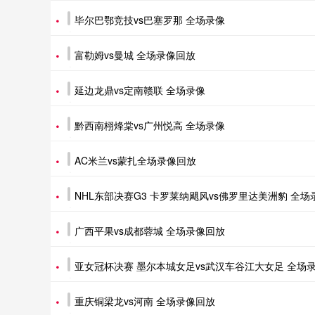
毕尔巴鄂竞技vs巴塞罗那 全场录像
富勒姆vs曼城 全场录像回放
延边龙鼎vs定南赣联 全场录像
黔西南栩烽棠vs广州悦高 全场录像
AC米兰vs蒙扎全场录像回放
NHL东部决赛G3 卡罗莱纳飓风vs佛罗里达美洲豹 全
广西平果vs成都蓉城 全场录像回放
亚女冠杯决赛 墨尔本城女足vs武汉车谷江大女足 全场
重庆铜梁龙vs河南 全场录像回放