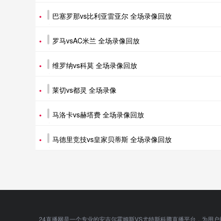
巴塞罗那vs比利亚雷亚尔 全场录像回放
罗马vsAC米兰 全场录像回放
维罗纳vs科莫 全场录像回放
莱切vs都灵 全场录像
马洛卡vs赫塔费 全场录像回放
马德里竞技vs皇家贝蒂斯 全场录像回放
24直播网是一个专业的安吉尔霍姆斯VS尤特斯科腾直播平台，为用