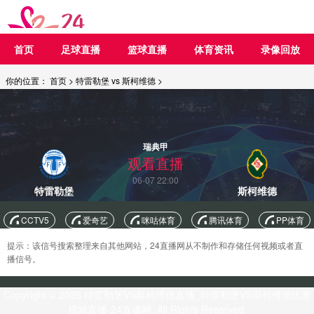
首页
足球直播
篮球直播
体育资讯
录像回放
你的位置：
首页
>
特雷勒堡 vs 斯柯维德
>
瑞典甲
观看直播
06-07 22:00
特雷勒堡
斯柯维德
CCTV5
爱奇艺
咪咕体育
腾讯体育
PP体育
提示：该信号搜索整理来自其他网站，24直播网从不制作和存储任何视频或者直
播信号。
Copyright © 2026 特雷勒堡VS斯柯维德直播_特雷勒堡VS斯柯维德比赛
视频直播-24直播网. All Rights Reserved.