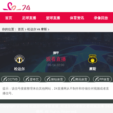
首页
足球直播
篮球直播
体育资讯
录像回放
你的位置：
首页
>
松达尔 vs 摩斯
>
挪甲
观看直播
06-14 22:00
松达尔
摩斯
CCTV5
爱奇艺
咪咕体育
腾讯体育
PP体育
提示：该信号搜索整理来自其他网站，24直播网从不制作和存储任何视频或者直
播信号。
Copyright © 2026 松达尔VS摩斯直播_松达尔VS摩斯比赛视频直播-24直
播网. All Rights Reserved.