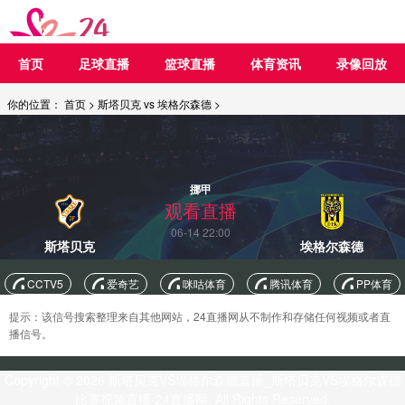
首页
足球直播
篮球直播
体育资讯
录像回放
你的位置：
首页
>
斯塔贝克 vs 埃格尔森德
>
挪甲
观看直播
06-14 22:00
斯塔贝克
埃格尔森德
CCTV5
爱奇艺
咪咕体育
腾讯体育
PP体育
提示：该信号搜索整理来自其他网站，24直播网从不制作和存储任何视频或者直
播信号。
Copyright © 2026 斯塔贝克VS埃格尔森德直播_斯塔贝克VS埃格尔森德
比赛视频直播-24直播网. All Rights Reserved.