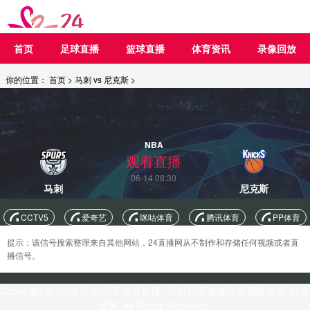
首页
足球直播
篮球直播
体育资讯
录像回放
你的位置：
首页
>
马刺 vs 尼克斯
>
NBA
观看直播
06-14 08:30
马刺
尼克斯
CCTV5
爱奇艺
咪咕体育
腾讯体育
PP体育
提示：该信号搜索整理来自其他网站，24直播网从不制作和存储任何视频或者直
播信号。
Copyright © 2026 马刺VS尼克斯直播_马刺VS尼克斯比赛视频直播-24直
播网. All Rights Reserved.