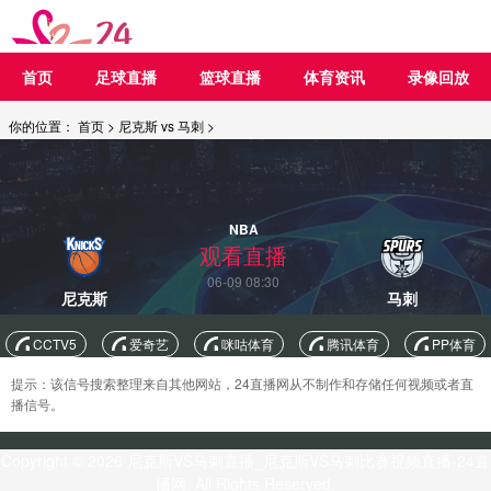
首页
足球直播
篮球直播
体育资讯
录像回放
你的位置：
首页
>
尼克斯 vs 马刺
>
NBA
观看直播
06-09 08:30
尼克斯
马刺
CCTV5
爱奇艺
咪咕体育
腾讯体育
PP体育
提示：该信号搜索整理来自其他网站，24直播网从不制作和存储任何视频或者直
播信号。
Copyright © 2026 尼克斯VS马刺直播_尼克斯VS马刺比赛视频直播-24直
播网. All Rights Reserved.