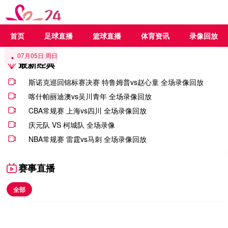
首页
足球直播
篮球直播
体育资讯
录像回放
07月04日 周六
07月05日 周日
最新经典
斯诺克巡回锦标赛决赛 特鲁姆普vs赵心童 全场录像回放
喀什帕丽迪澳vs吴川青年 全场录像回放
CBA常规赛 上海vs四川 全场录像回放
庆元队 VS 柯城队 全场录像
NBA常规赛 雷霆vs马刺 全场录像回放
赛事直播
全部