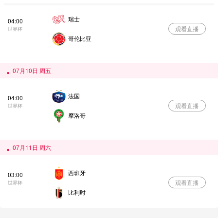
瑞士
04:00
观看直播
世界杯
哥伦比亚
07月10日 周五
法国
04:00
观看直播
世界杯
摩洛哥
07月11日 周六
西班牙
03:00
观看直播
世界杯
比利时