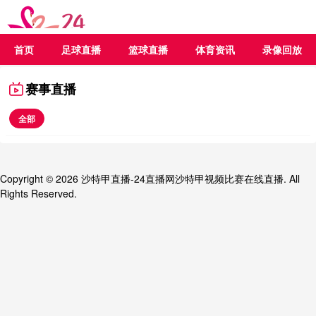
首页
足球直播
篮球直播
体育资讯
录像回放
赛事直播
全部
Copyright © 2026 沙特甲直播-24直播网沙特甲视频比赛在线直播. All
Rights Reserved.